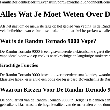
Familie
Residentie
Bedrijf
Levensstijl
Sport
Gezondheid
Schoonheid
Econ
Alles Wat Je Moet Weten Over D
Als het gaat om de nieuwste rage op het gebied van vaping, is de Rand
vele liefhebbers van elektronisch roken. In dit artikel bespreken we a
Wat is de Randm Tornado 9000 Vape?
De Randm Tornado 9000 is een geavanceerde elektronische sigaret die 
vape ideaal voor wie op zoek is naar krachtige en langdurige rookervar
Krachtige Functies
De Randm Tornado 9000 beschikt over meerdere smaakopties, waardoor 
klassieke tabak, er is altijd een optie die bij je past. Bovendien is 
Waarom Kiezen Voor De Randm Tornado 90
De populariteit van de Randm Tornado 9000 in België is te danken aan 
gebruikers. Daarnaast is de hoge kwaliteit van de materialen en de d