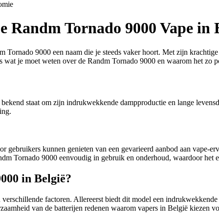
omie
e Randm Tornado 9000 Vape in B
m Tornado 9000 een naam die je steeds vaker hoort. Met zijn krachtige
lles wat je moet weten over de Randm Tornado 9000 en waarom het zo pop
bekend staat om zijn indrukwekkende dampproductie en lange levensduu
ing.
gebruikers kunnen genieten van een gevarieerd aanbod aan vape-ervar
de Randm Tornado 9000 eenvoudig in gebruik en onderhoud, waardoor het 
00 in België?
verschillende factoren. Allereerst biedt dit model een indrukwekkende 
uurzaamheid van de batterijen redenen waarom vapers in België kiezen