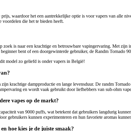
rijs, waardoor het een aantrekkelijke optie is voor vapers van alle niv
 voordelen die het te bieden heeft.
p zoek is naar een krachtige en betrouwbare vapingervaring. Met zij
een beginner bent of een doorgewinterde gebruiker, de Randm Tornado 90
 model zo geliefd is onder vapers in België!
van?
m zijn krachtige dampproductie en lange levensduur. De randm Tornado 
 dampervaring en wordt vaak gebruikt door liefhebbers van sub-ohm vap
dere vapes op de markt?
aciteit van 9000 puffs, wat betekent dat gebruikers langdurig kunnen
door gebruikers kunnen experimenteren en hun favoriete aromas kunnen
n hoe kies je de juiste smaak?