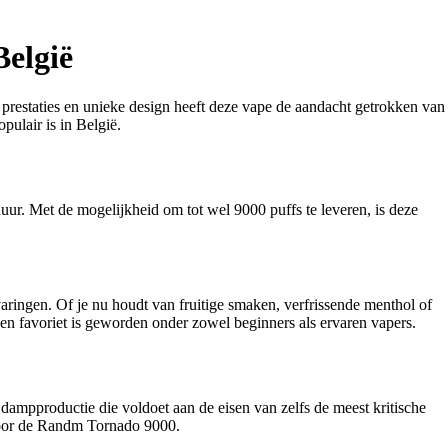
elgië
 prestaties en unieke design heeft deze vape de aandacht getrokken van
ulair is in België.
r. Met de mogelijkheid om tot wel 9000 puffs te leveren, is deze
ingen. Of je nu houdt van fruitige smaken, verfrissende menthol of
een favoriet is geworden onder zowel beginners als ervaren vapers.
dampproductie die voldoet aan de eisen van zelfs de meest kritische
 voor de Randm Tornado 9000.