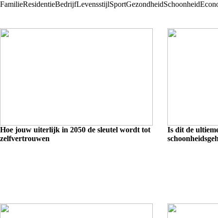
Familie
Residentie
Bedrijf
Levensstijl
Sport
Gezondheid
Schoonheid
Econ
Hoe jouw uiterlijk in 2050 de sleutel wordt tot
Is dit de ultieme
zelfvertrouwen
schoonheidsge