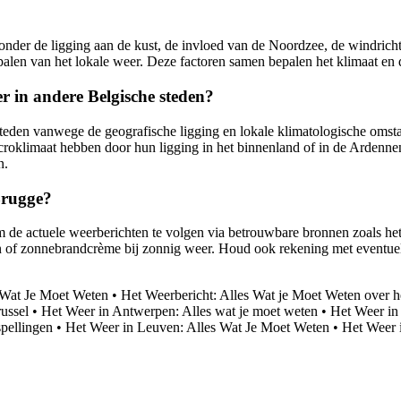
nder de ligging aan de kust, de invloed van de Noordzee, de windricht
epalen van het lokale weer. Deze factoren samen bepalen het klimaat e
er in andere Belgische steden?
teden vanwege de geografische ligging en lokale klimatologische omsta
croklimaat hebben door hun ligging in het binnenland of in de Ardenne
n.
Brugge?
 de actuele weerberichten te volgen via betrouwbare bronnen zoals het
n of zonnebrandcrème bij zonnig weer. Houd ook rekening met eventuele 
s Wat Je Moet Weten
•
Het Weerbericht: Alles Wat je Moet Weten over 
ussel
•
Het Weer in Antwerpen: Alles wat je moet weten
•
Het Weer in
pellingen
•
Het Weer in Leuven: Alles Wat Je Moet Weten
•
Het Weer 