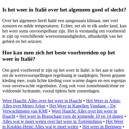
Is het weer in Italië over het algemeen goed of slecht?
Over het algemeen heeft Italië een aangenaam klimaat, met veel
zonuren en milde temperaturen. Echter, net als in elk ander land, kan
het weer soms onvoorspelbaar zijn. Het is verstandig om voorbereid
te zijn op verschillende weersomstandigheden, afhankelijk van het
gebied en het seizoen.
Hoe kan men zich het beste voorbereiden op het
weer in Italië?
Om goed voorbereid te zijn op het weer in Italië, is het aan te raden
om de weersvoorspellingen regelmatig te raadplegen. Neem gepaste
kleding mee, zoals lichte kleding voor warme dagen en een regenjas
voor onverwachte regenbuien. Zorg ook voor zonnebrandcrème en
voldoende hydratatie, vooral tijdens hete zomerdagen.
Weer Haacht: Alles over het weer in Haacht
•
Het Weer in Arlon:
Alles over Meteo Arlon
•
Het Weer in Kapellen Vandaag – De
Verwachtingen van KMI
•
Weer Haacht: Alles over het weer in
Haacht
•
Het weer in Brasschaat voor de komende 10 en 14 dagen
•
Alles wat je moet weten over het weer in Torremolinos
•
Het Weer
in Knokke-Heist: Alles wat je moet weten
•
Het weer in Beringen
•