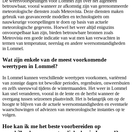
De weersvoorspellingen voor Lommel zijn over het algemeen
betrouwbaar, vooral wanneer ze afkomstig zijn van gerenommeerde
meteorologische diensten zoals Meteovista. Deze diensten maken
gebruik van geavanceerde modellen en technologieën om
nauwkeurige voorspellingen te doen op basis van actuele
meteorologische gegevens. Hoewel het weer altijd enigszins
onvoorspelbaar kan zijn, bieden betrouwbare bronnen zoals
Meteovista een goede indicatie van wat men kan verwachten in
termen van temperatuur, neerslag en andere weersomstandigheden
in Lommel.
Wat zijn enkele van de meest voorkomende
weertypen in Lommel?
In Lommel kunnen verschillende weertypen voorkomen, variërend
van zonnige dagen tot bewolkte periodes, regenbuien, onweersbuien
en zelfs sneeuwval tijdens de wintermaanden. Het weer in Lommel
kan snel veranderen, vooral in de lente en de herfst wanneer de
overgang tussen seizoenen plaatsvindt. Het is belangrijk om op de
hoogte te blijven van de actuele weersomstandigheden en eventuele
waarschuwingen of adviezen van meteorologische instanties op te
volgen.
Hoe kan ik me het beste voorbereiden op